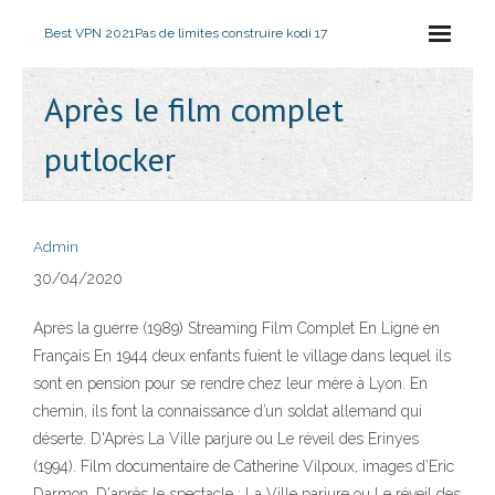
Best VPN 2021
Pas de limites construire kodi 17
Après le film complet
putlocker
Admin
30/04/2020
Après la guerre (1989) Streaming Film Complet En Ligne en
Français En 1944 deux enfants fuient le village dans lequel ils
sont en pension pour se rendre chez leur mère à Lyon. En
chemin, ils font la connaissance d’un soldat allemand qui
déserte. D'Après La Ville parjure ou Le réveil des Erinyes
(1994). Film documentaire de Catherine Vilpoux, images d’Eric
Darmon. D'après le spectacle : La Ville parjure ou Le réveil des