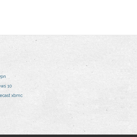
vpn
ows 10
ecast xbmc