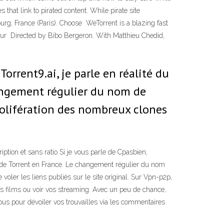
 that link to pirated content. While pirate site
g; France (Paris). Choose WeTorrent is a blazing fast
 your Directed by Bibo Bergeron. With Matthieu Chedid,
Torrent9.ai, je parle en réalité du
hangement régulier du nom de
rolifération des nombreux clones
iption et sans ratio Si je vous parle de Cpasbien,
nt de Torrent en France. Le changement régulier du nom
ler les liens publiés sur le site original. Sur Vpn-p2p,
os films ou voir vos streaming. Avec un peu de chance,
vous pour dévoiler vos trouvailles via les commentaires