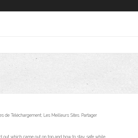
tes de Téléchargement; Les Meilleurs Sites. Partager
ind out which came out on top and how to stay safe while