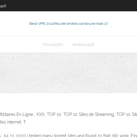
3456
Best VPN 2021
Pas de limites construire kodi 17
Chiz24960
Hesley3456
 Utilitaires En Ligne ; XXX; TOP 10. TOP 10 Sites de Streaming; TOP 10 Si
es internet. T
Jul 13, 2020 I tested many torrent sites and found 10 that still work. F