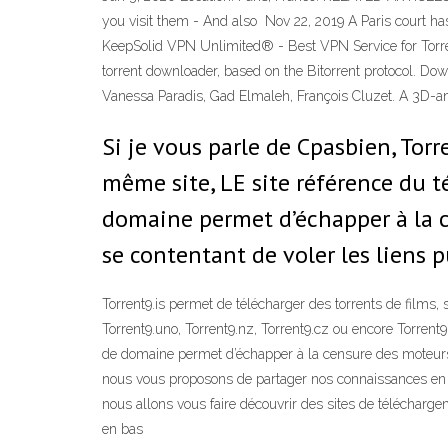
you visit them - And also Nov 22, 2019 A Paris court has 
KeepSolid VPN Unlimited® - Best VPN Service for Torren
torrent downloader, based on the Bitorrent protocol. Do
Vanessa Paradis, Gad Elmaleh, François Cluzet. A 3D-an
Si je vous parle de Cpasbien, Torr
même site, LE site référence du 
domaine permet d’échapper à la c
se contentant de voler les liens pu
Torrent9.is permet de télécharger des torrents de films, s
Torrent9.uno, Torrent9.nz, Torrent9.cz ou encore Torrent
de domaine permet d’échapper à la censure des moteurs d
nous vous proposons de partager nos connaissances en ma
nous allons vous faire découvrir des sites de télécharge
en bas