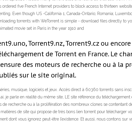
ordered five French Internet providers to block access to thirteen websites
ting. Even though US -California 1; Canada-Ontario; Romania; Luxembour
wnloading torrents with WeTorrent is simple - download files directly to
imated movie set in Paris in the year 1910 and
ent9.uno, Torrent9.nz, Torrent9.cz ou encore 
téléchargement de Torrent en France. Le c
ensure des moteurs de recherche ou à la p
bliés sur le site original.
éries, musique, logiciels et jeux. Accès direct à 60360 torrents sans inscr
9.ai, je parle en réalité du même site, LE site référence du téléchargeme
e recherche ou à la prolifération des nombreux clones se contentant de vo
tières de site qui propose de très bons lien torrent pour télécharger v
ment dont vous ignorez peut-être l’existence. Et aussi, nous contons sur 