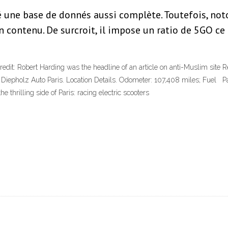
 une base de donnés aussi complète. Toutefois, noton
n contenu. De surcroit, il impose un ratio de 5GO ce
 Credit: Robert Harding was the headline of an article on anti-Muslim sit
epholz Auto Paris. Location Details. Odometer: 107,408 miles; Fuel Par
thrilling side of Paris: racing electric scooters