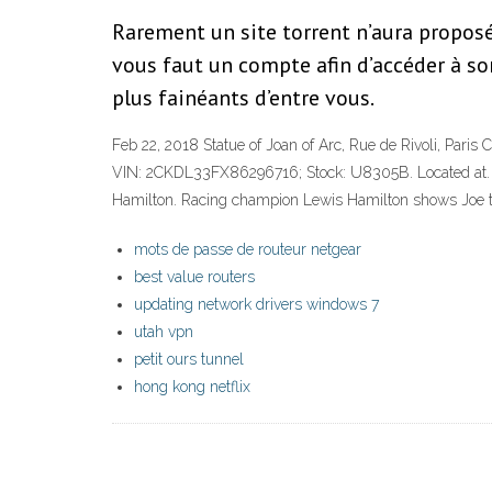
Rarement un site torrent n’aura proposé
vous faut un compte afin d’accéder à so
plus fainéants d’entre vous.
Feb 22, 2018 Statue of Joan of Arc, Rue de Rivoli, Paris
VIN: 2CKDL33FX86296716; Stock: U8305B. Located at. Di
Hamilton. Racing champion Lewis Hamilton shows Joe the 
mots de passe de routeur netgear
best value routers
updating network drivers windows 7
utah vpn
petit ours tunnel
hong kong netflix