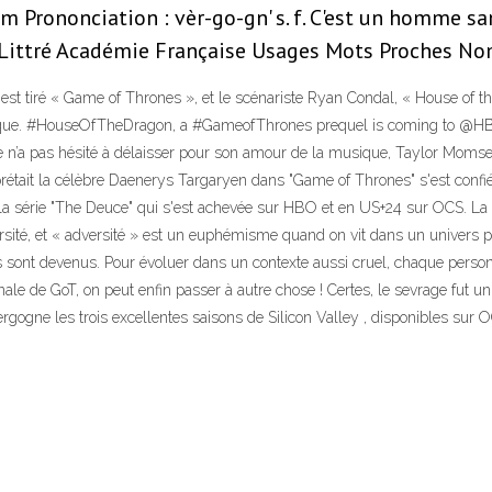
Prononciation : vèr-go-gn' s. f. C'est un homme san
ittré Académie Française Usages Mots Proches Nomb
t est tiré « Game of Thrones », et le scénariste Ryan Condal, « House of
ntastique. #HouseOfTheDragon, a #GameofThrones prequel is coming to 
elle n’a pas hésité à délaisser pour son amour de la musique, Taylor Mo
nterprétait la célèbre Daenerys Targaryen dans "Game of Thrones" s'est con
 la série "The Deuce" qui s'est achevée sur HBO et en US+24 sur OCS. La sé
dversité, et « adversité » est un euphémisme quand on vit dans un univer
 sont devenus. Pour évoluer dans un contexte aussi cruel, chaque personn
ale de GoT, on peut enfin passer à autre chose ! Certes, le sevrage fut u
rgogne les trois excellentes saisons de Silicon Valley , disponibles sur