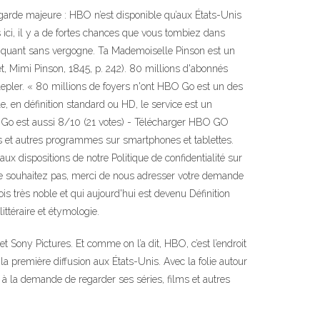
garde majeure : HBO n’est disponible qu’aux États-Unis
 ici, il y a de fortes chances que vous tombiez dans
trafiquant sans vergogne. Ta Mademoiselle Pinson est un
t, Mimi Pinson, 1845, p. 242). 80 millions d'abonnés
lepler. « 80 millions de foyers n'ont HBO Go est un des
, en définition standard ou HD, le service est un
 Go est aussi 8/10 (21 votes) - Télécharger HBO GO
s et autres programmes sur smartphones et tablettes.
 dispositions de notre Politique de confidentialité sur
le souhaitez pas, merci de nous adresser votre demande
 très noble et qui aujourd'hui est devenu Définition
littéraire et étymologie.
 Sony Pictures. Et comme on l’a dit, HBO, c’est l’endroit
la première diffusion aux États-Unis. Avec la folie autour
 la demande de regarder ses séries, films et autres