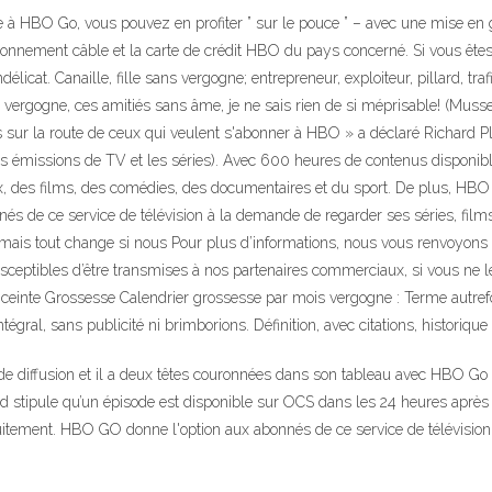
 à HBO Go, vous pouvez en profiter ” sur le pouce ” – avec une mise en 
bonnement câble et la carte de crédit HBO du pays concerné. Si vous êtes
délicat. Canaille, fille sans vergogne; entrepreneur, exploiteur, pillard, 
 vergogne, ces amitiés sans âme, je ne sais rien de si méprisable! (Musse
es sur la route de ceux qui veulent s'abonner à HBO » a déclaré Richard P
s émissions de TV et les séries). Avec 600 heures de contenus disponible
, des films, des comédies, des documentaires et du sport. De plus, HBO
s de ce service de télévision à la demande de regarder ses séries, film
s tout change si nous Pour plus d’informations, nous vous renvoyons aux
sceptibles d’être transmises à nos partenaires commerciaux, si vous ne 
einte Grossesse Calendrier grossesse par mois vergogne : Terme autrefois
ntégral, sans publicité ni brimborions. Définition, avec citations, historique 
e diffusion et il a deux têtes couronnées dans son tableau avec HBO Go et
cord stipule qu’un épisode est disponible sur OCS dans les 24 heures après 
tement. HBO GO donne l'option aux abonnés de ce service de télévision à