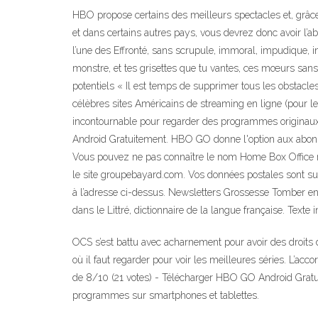
HBO propose certains des meilleurs spectacles et, grâce
et dans certains autres pays, vous devrez donc avoir l’a
l’une des Effronté, sans scrupule, immoral, impudique, in
monstre, et tes grisettes que tu vantes, ces mœurs sans
potentiels « Il est temps de supprimer tous les obstacl
célèbres sites Américains de streaming en ligne (pour le
incontournable pour regarder des programmes originaux
Android Gratuitement. HBO GO donne l'option aux abonné
Vous pouvez ne pas connaître le nom Home Box Office mai
le site groupebayard.com. Vos données postales sont su
à l’adresse ci-dessus. Newsletters Grossesse Tomber enc
dans le Littré, dictionnaire de la langue française. Texte i
OCS s’est battu avec acharnement pour avoir des droits d
où il faut regarder pour voir les meilleures séries. L’ac
de 8/10 (21 votes) - Télécharger HBO GO Android Gratui
programmes sur smartphones et tablettes.