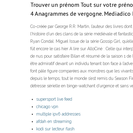
Trouver un prénom Tout sur votre prénom 
4 Anagrammes de vergogne. Mediadico L
Co-créée par George R.R. Martin, l’auteur des livres don
l’histoire d’un des clans de la série médiévale et fa
Ryan Condal. Miguel Issue de la série Gossip Girl, qu’
fût encore le cas hier A lire sur AlloCiné : Celle qui i
de nus pour satisfaire Bilan et résumé de la saison 1 de
être admiratif devant un individu tenant bon face à l’a
font pâle figure comparées aux monstres que les vivants
depuis le temps, tout le monde s’est remis du Season Fin
détresse sérielle en binge-watchant d’urgence et sans ve
supersport live feed
chicago vpn
multiple ipv6 addresses
afdah en streaming
kodi sur lecteur flash