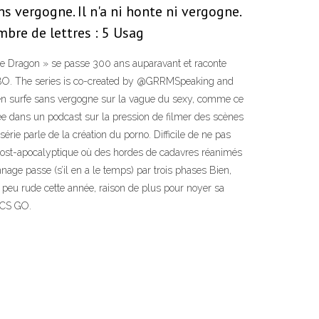
s vergogne. Il n'a ni honte ni vergogne.
re de lettres : 5 Usag
 the Dragon » se passe 300 ans auparavant et raconte
@HBO. The series is co-created by @GRRMSpeaking and
msen surfe sans vergogne sur la vague du sexy, comme ce
fiée dans un podcast sur la pression de filmer des scènes
rie parle de la création du porno. Difficile de ne pas
s post-apocalyptique où des hordes de cadavres réanimés
age passe (s’il en a le temps) par trois phases Bien,
n peu rude cette année, raison de plus pour noyer sa
 OCS GO.